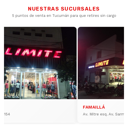
NUESTRAS SUCURSALES
5 puntos de venta en Tucumán para que retires sin cargo
FAMAILLÁ
io 154
Av. Mitre esq. Av. Sarmi