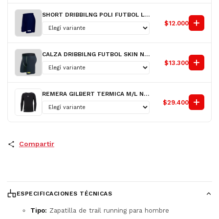
SHORT DRIBBILNG POLI FUTBOL LISO NACIONAL AZ H
$12.000
CALZA DRIBBILNG FUTBOL SKIN NG H
$13.300
REMERA GILBERT TERMICA M/L NG H
$29.400
Compartir
ESPECIFICACIONES TÉCNICAS
Tipo:
Zapatilla de trail running para hombre