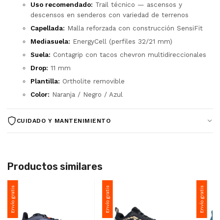
Uso recomendado:
Trail técnico — ascensos y
descensos en senderos con variedad de terrenos
Capellada:
Malla reforzada con construcción SensiFit
Mediasuela:
EnergyCell (perfiles 32/21 mm)
Suela:
Contagrip con tacos chevron multidireccionales
Drop:
11 mm
Plantilla:
Ortholite removible
Color:
Naranja / Negro / Azul
CUIDADO Y MANTENIMIENTO
Limpiar con cepillo suave y agua fría tras cada uso en
barro o tierra
No lavar en lavarropas ni secar en secadora — afecta
Productos similares
adhesivos y espumas
Secar a temperatura ambiente lejos de fuentes de calor
Envío gratis
Envío gratis
Envío gratis
directas
Guardar en lugar ventilado para evitar la acumulación de
humedad y olores