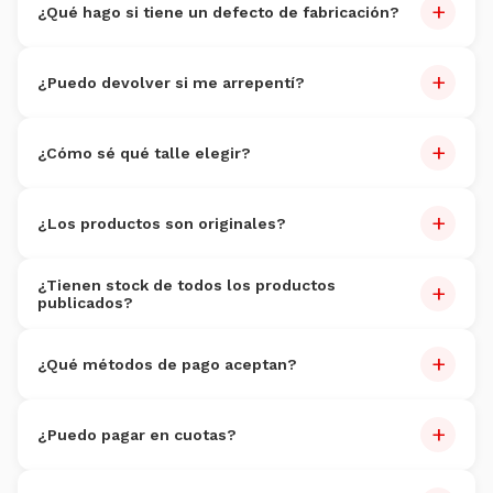
+
¿Qué hago si tiene un defecto de fabricación?
Reportalo dentro de 7 días con fotos. Reemplazo sin costo
+
dentro de 30 días.
¿Puedo devolver si me arrepentí?
Sí, dentro de 7 días. Producto sin uso. Costo de devolución
+
por cuenta del cliente.
¿Cómo sé qué talle elegir?
Cada producto tiene guía de talles. Si dudás, escribinos por
+
WhatsApp al
3816095352
.
¿Los productos son originales?
100% originales
con garantía de autenticidad.
¿Tienen stock de todos los productos
+
publicados?
Actualizamos stock constantemente.
+
¿Qué métodos de pago aceptan?
Tarjetas (Visa, Master, Amex), débito, transferencia,
+
Mercado Pago y efectivo en sucursales.
¿Puedo pagar en cuotas?
Sí, hasta 6 cuotas sin interés con tarjeta de crédito.