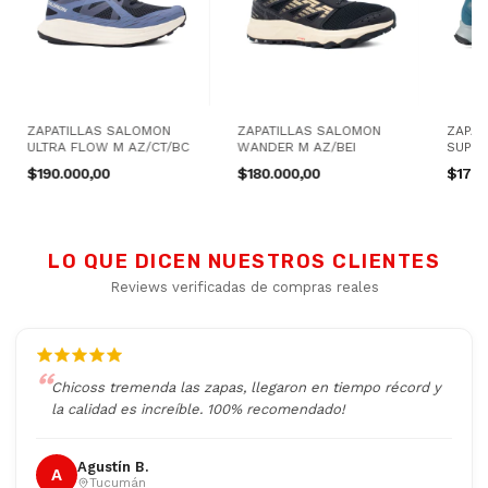
Revisar los tacos de la suela periódicamente — el
desgaste excesivo reduce el agarre en descensos
ZAPATILLAS SALOMON
ZAPATILLAS SALOMON
ZAPAT
ULTRA FLOW M AZ/CT/BC
WANDER M AZ/BEI
SUPER
$190.000,00
$180.000,00
$170.
LO QUE DICEN NUESTROS CLIENTES
Reviews verificadas de compras reales
Chicoss tremenda las zapas, llegaron en tiempo récord y
la calidad es increíble. 100% recomendado!
Agustín B.
A
Tucumán