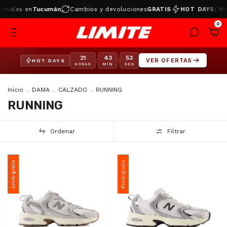
les en
Tucumán
Cambios y devoluciones
GRATIS
HOT DAYS: HAST
0
21
43
52
:
:
VER OFERTAS
HOT DAYS
HORAS
MIN
SEG
Inicio
.
DAMA
.
CALZADO
.
RUNNING
RUNNING
Ordenar
Filtrar
Envío gratis
Envío gratis