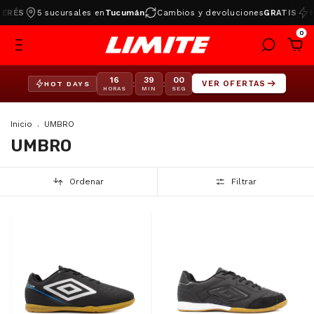
ÉS
5 sucursales en
Tucumán
Cambios y devoluciones
GRATIS
HOT
0
16
39
00
:
:
VER OFERTAS
HOT DAYS
HORAS
MIN
SEG
Inicio
.
UMBRO
UMBRO
Ordenar
Filtrar