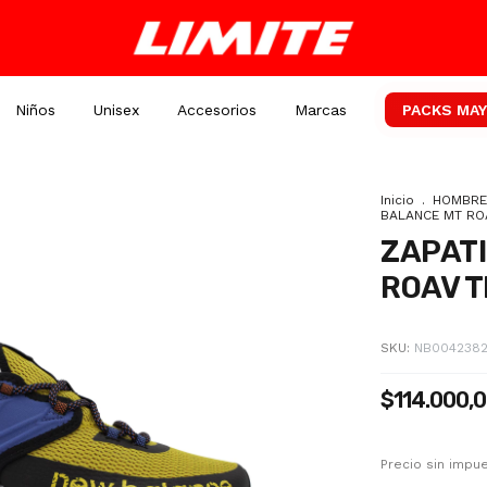
Niños
Unisex
Accesorios
Marcas
PACKS MAY
Inicio
.
HOMBRE
BALANCE MT RO
ZAPAT
ROAV T
SKU:
NB004238
$114.000,
Precio sin imp