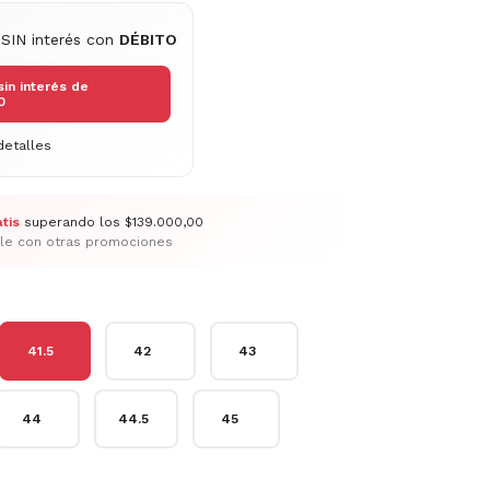
 SIN interés con
DÉBITO
sin interés de
0
etalles
tis
superando los
$139.000,00
le con otras promociones