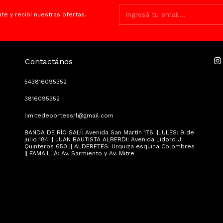
ate y recibí nuestras ofertas.
Contactános
543816095352
3816095352
limitedeportessrl@gmail.com
BANDA DE RÍO SALÍ: Avenida San Martín 178 ||LULES: 9 de
julio 184 || JUAN BAUTISTA ALBERDI: Avenida Lidoro J
Quinteros 650 || ALDERETES: Urquiza esquina Colombres
|| FAMAILLÁ: Av. Sarmiento y Av. Mitre