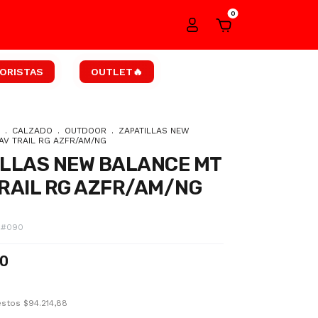
0
ORISTAS
OUTLET🔥
.
CALZADO
.
OUTDOOR
.
ZAPATILLAS NEW
AV TRAIL RG AZFR/AM/NG
ILLAS NEW BALANCE MT
RAIL RG AZFR/AM/NG
2#090
00
uestos
$94.214,88