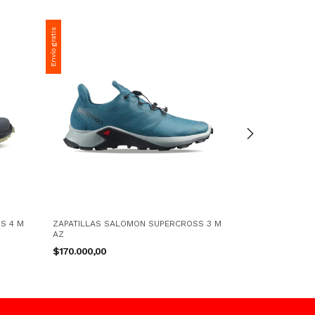
Envío gratis
Envío gratis
S 4 M
ZAPATILLAS SALOMON SUPERCROSS 3 M
ZAPATILLAS S
AZ
AZ/CT/BC
$170.000,00
$190.000,00