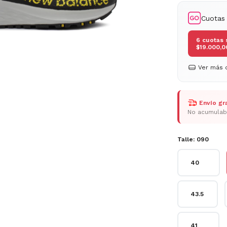
Cuotas
6
cuotas 
$19.000,0
Ver más d
Envío gra
No acumulab
Talle:
090