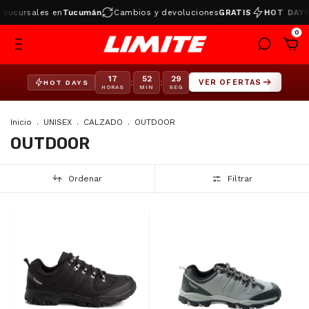
 sucursales en
Tucumán
Cambios y devoluciones
GRATIS
HOT DAYS
0
17
52
29
:
:
VER OFERTAS
HOT DAYS
HORAS
MIN
SEG
Inicio
.
UNISEX
.
CALZADO
.
OUTDOOR
OUTDOOR
Ordenar
Filtrar