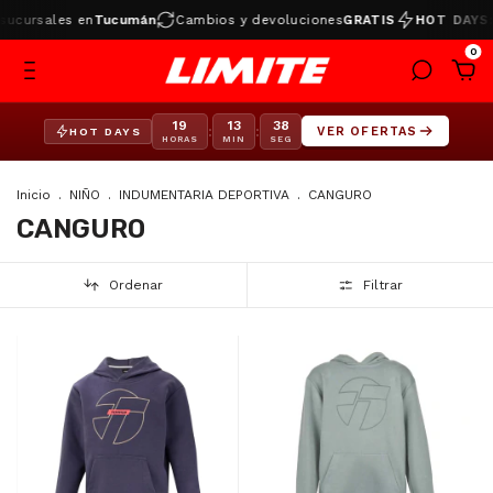
sucursales en
Tucumán
Cambios y devoluciones
GRATIS
HOT DAYS:
0
19
13
38
:
:
VER OFERTAS
HOT DAYS
HORAS
MIN
SEG
Inicio
.
NIÑO
.
INDUMENTARIA DEPORTIVA
.
CANGURO
CANGURO
Ordenar
Filtrar