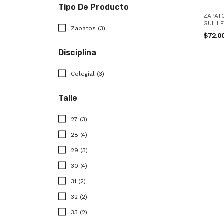
Tipo De Producto
ZAPAT
GUILL
Zapatos (3)
$72.0
Disciplina
Colegial (3)
Talle
27 (3)
28 (4)
29 (3)
30 (4)
31 (2)
32 (2)
33 (2)