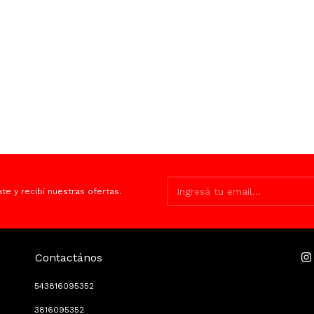
ate y recibí nuestras ofertas.
Contactános
543816095352
3816095352