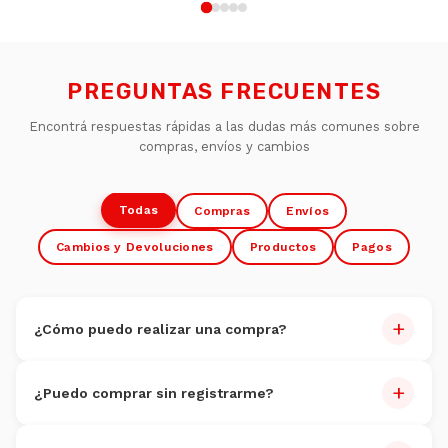
PREGUNTAS FRECUENTES
Encontrá respuestas rápidas a las dudas más comunes sobre
compras, envíos y cambios
Todas
Compras
Envíos
Cambios y Devoluciones
Productos
Pagos
+
¿Cómo puedo realizar una compra?
Comprar es muy fácil:
+
¿Puedo comprar sin registrarme?
Navegate por nuestro catálogo y seleccioná los
productos
Sí, podés comprar como invitado.
Agregá al carrito