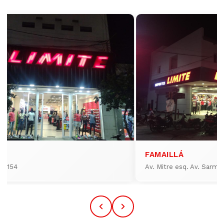
FAMAILLÁ
io 154
Av. Mitre esq. Av. Sarmi