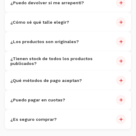
+
dentro de 30 días.
¿Puedo devolver si me arrepentí?
Sí, dentro de 7 días. Producto sin uso. Costo de devolución
+
por cuenta del cliente.
¿Cómo sé qué talle elegir?
Cada producto tiene guía de talles. Si dudás, escribinos por
+
WhatsApp al
3816095352
.
¿Los productos son originales?
100% originales
con garantía de autenticidad.
¿Tienen stock de todos los productos
+
publicados?
Actualizamos stock constantemente.
+
¿Qué métodos de pago aceptan?
Tarjetas (Visa, Master, Amex), débito, transferencia,
+
Mercado Pago y efectivo en sucursales.
¿Puedo pagar en cuotas?
Sí, hasta 6 cuotas sin interés con tarjeta de crédito.
+
¿Es seguro comprar?
Totalmente. Encriptación SSL y plataformas certificadas