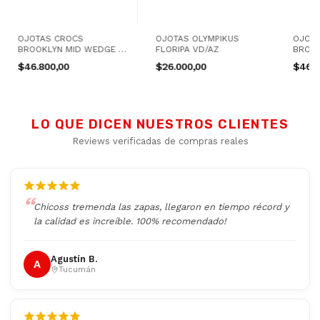
OJOTAS CROCS
OJOTAS OLYMPIKUS
OJOT
BROOKLYN MID WEDGE W
FLORIPA VD/AZ
BROO
RS
BEI
$46.800,00
$26.000,00
$46.8
LO QUE DICEN NUESTROS CLIENTES
Reviews verificadas de compras reales
Chicoss tremenda las zapas, llegaron en tiempo récord y
la calidad es increíble. 100% recomendado!
Agustín B.
A
Tucumán