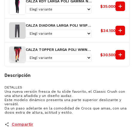
CALZA KDY LARGA POLI GAMMA NG/FX D
$35.000
CALZA DIADORA LARGA POLI WSPOTLIGHT GR D
$34.100
CALZA TOPPER LARGA POLI WMNS CUTS II FX D
$30.500
Descripción
DETALLES
Una nueva versión fresca de tu slide favorito, el Classic Crush con
una altura añadida y un diseño audaz.
Este modelo dinámico presenta una parte superior deslizante y
versátil.
Da un paso adelante en la comodidad de Crocs que amas, con una
dosis extra de altura, actitud y estilo.
Compartir