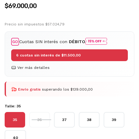
$69.000,00
Precio sin impuestos
$57.024,79
Cuotas SIN interés con
DÉBITO
6
cuotas sin interés de
$11.500,00
Ver más detalles
Envío gratis
superando los
$139.000,00
Talle:
35
35
36
37
38
39
40