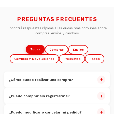
PREGUNTAS FRECUENTES
Encontrá respuestas rápidas a las dudas más comunes sobre
compras, envíos y cambios
Todas
Compras
Envíos
Cambios y Devoluciones
Productos
Pagos
+
¿Cómo puedo realizar una compra?
Comprar es muy fácil:
+
¿Puedo comprar sin registrarme?
Navegate por nuestro catálogo y seleccioná los
productos
Sí, podés comprar como invitado.
Agregá al carrito
+
¿Puedo modificar o cancelar mi pedido?