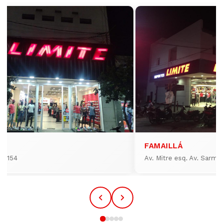
FAMAILLÁ
io 154
Av. Mitre esq. Av. Sarmi