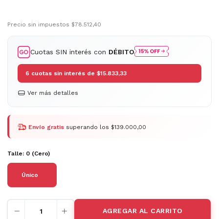
Precio sin impuestos
$78.512,40
Cuotas SIN interés con
DÉBITO
6
cuotas sin interés de
$15.833,33
Ver más detalles
Envío gratis
superando los
$139.000,00
Talle:
0 (Cero)