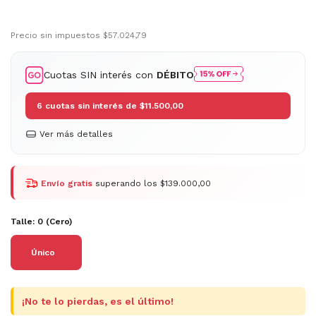
Precio sin impuestos
$57.024,79
Cuotas SIN interés con
DÉBITO
6
cuotas sin interés de
$11.500,00
Ver más detalles
Envío gratis
superando los
$139.000,00
Talle:
0 (Cero)
¡No te lo pierdas, es el último!