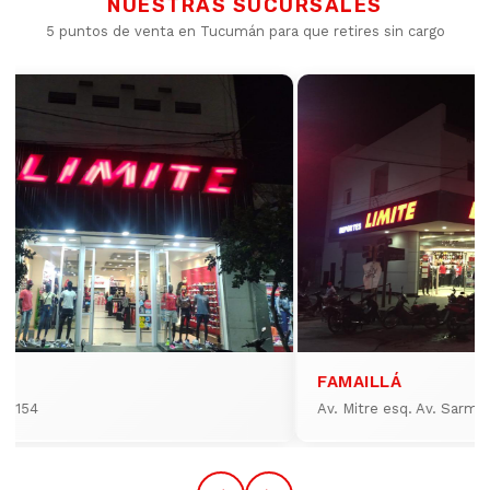
NUESTRAS SUCURSALES
5 puntos de venta en Tucumán para que retires sin cargo
FAMAILLÁ
io 154
Av. Mitre esq. Av. Sarmi