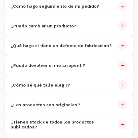
+
Salí, Lules, Alberdi, Alderetes y Famaillá.
¿Cómo hago seguimiento de mi pedido?
Recibirás un correo con número de seguimiento y link de
+
rastreo.
¿Puedo cambiar un producto?
Sí, dentro de los
7 días
de recibido. Producto sin uso.
+
¿Qué hago si tiene un defecto de fabricación?
Reportalo dentro de 7 días con fotos. Reemplazo sin costo
+
dentro de 30 días.
¿Puedo devolver si me arrepentí?
Sí, dentro de 7 días. Producto sin uso. Costo de devolución
+
por cuenta del cliente.
¿Cómo sé qué talle elegir?
Cada producto tiene guía de talles. Si dudás, escribinos por
+
WhatsApp al
3816095352
.
¿Los productos son originales?
100% originales
con garantía de autenticidad.
¿Tienen stock de todos los productos
+
publicados?
Actualizamos stock constantemente.