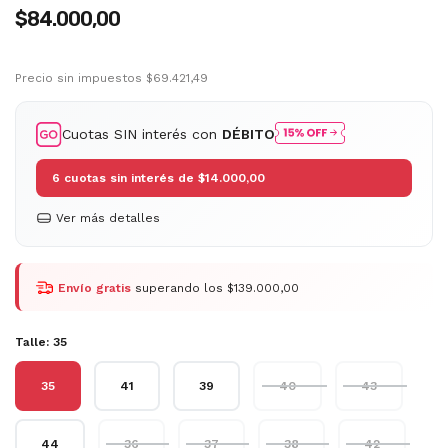
$84.000,00
Precio sin impuestos
$69.421,49
Cuotas SIN interés con
DÉBITO
6
cuotas sin interés de
$14.000,00
Ver más detalles
Envío gratis
superando los
$139.000,00
Talle:
35
35
41
39
40
43
44
36
37
38
42