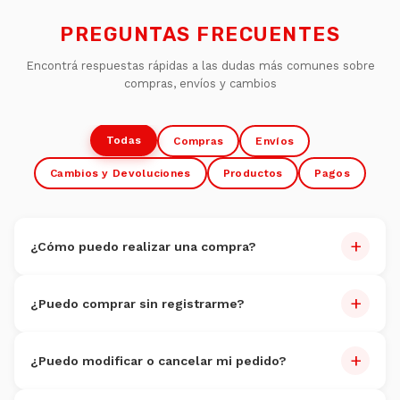
PREGUNTAS FRECUENTES
Encontrá respuestas rápidas a las dudas más comunes sobre
compras, envíos y cambios
Todas
Compras
Envíos
Cambios y Devoluciones
Productos
Pagos
+
¿Cómo puedo realizar una compra?
Comprar es muy fácil:
+
¿Puedo comprar sin registrarme?
Navegate por nuestro catálogo y seleccioná los
productos
Sí, podés comprar como invitado.
Agregá al carrito
+
¿Puedo modificar o cancelar mi pedido?
Completá datos de envío y pago
Sí, siempre que aún no haya sido despachado. Contactanos
Confirmá tu pedido y ¡listo!