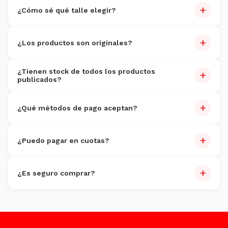
+
por cuenta del cliente.
¿Cómo sé qué talle elegir?
Cada producto tiene guía de talles. Si dudás, escribinos por
+
WhatsApp al
3816095352
.
¿Los productos son originales?
100% originales
con garantía de autenticidad.
¿Tienen stock de todos los productos
+
publicados?
Actualizamos stock constantemente.
+
¿Qué métodos de pago aceptan?
Tarjetas (Visa, Master, Amex), débito, transferencia,
+
Mercado Pago y efectivo en sucursales.
¿Puedo pagar en cuotas?
Sí, hasta 6 cuotas sin interés con tarjeta de crédito.
+
¿Es seguro comprar?
Totalmente. Encriptación SSL y plataformas certificadas
como Mercado Pago.