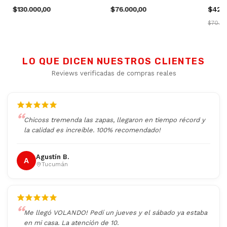
$130.000,00
$76.000,00
$42.0
$70.0
LO QUE DICEN NUESTROS CLIENTES
Reviews verificadas de compras reales
Chicoss tremenda las zapas, llegaron en tiempo récord y
la calidad es increíble. 100% recomendado!
Agustín B.
A
Tucumán
Me llegó VOLANDO! Pedí un jueves y el sábado ya estaba
en mi casa. La atención de 10.