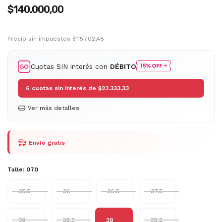
$140.000,00
Precio sin impuestos
$115.702,48
Cuotas SIN interés con
DÉBITO
6
cuotas sin interés de
$23.333,33
Ver más detalles
Envío gratis
Talle:
070