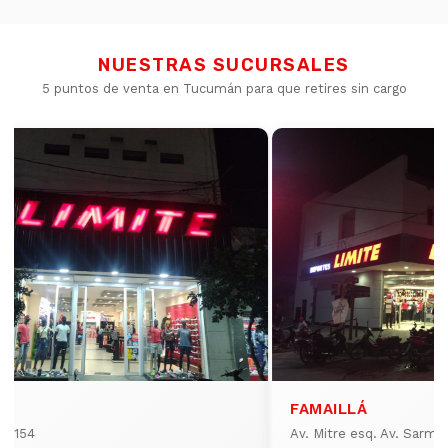
NUESTRAS SUCURSALES
5 puntos de venta en Tucumán para que retires sin cargo
FAMAILLÁ
io 154
Av. Mitre esq. Av. Sarmi