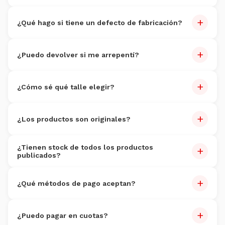
Sí, dentro de los
7 días
de recibido. Producto sin uso.
+
¿Qué hago si tiene un defecto de fabricación?
Reportalo dentro de 7 días con fotos. Reemplazo sin costo
+
dentro de 30 días.
¿Puedo devolver si me arrepentí?
Sí, dentro de 7 días. Producto sin uso. Costo de devolución
+
por cuenta del cliente.
¿Cómo sé qué talle elegir?
Cada producto tiene guía de talles. Si dudás, escribinos por
+
WhatsApp al
3816095352
.
¿Los productos son originales?
100% originales
con garantía de autenticidad.
¿Tienen stock de todos los productos
+
publicados?
Actualizamos stock constantemente.
+
¿Qué métodos de pago aceptan?
Tarjetas (Visa, Master, Amex), débito, transferencia,
+
Mercado Pago y efectivo en sucursales.
¿Puedo pagar en cuotas?