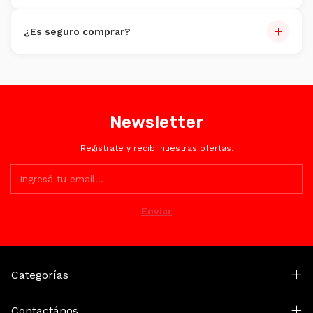
Sí, hasta 6 cuotas sin interés con tarjeta de crédito.
+
¿Es seguro comprar?
Totalmente. Encriptación SSL y plataformas certificadas
como Mercado Pago.
Newsletter
Registrate y recibí nuestras ofertas.
Categorías
Contactános