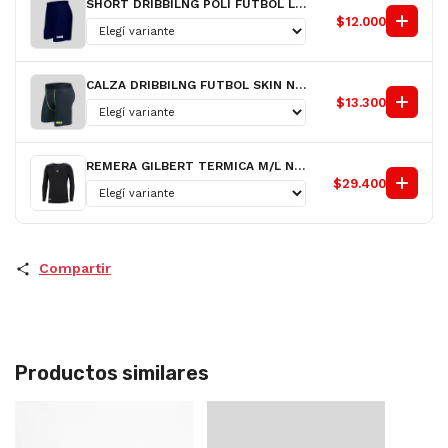
SHORT DRIBBILNG POLI FUTBOL LISO NACIONAL AZ H
$12.000
CALZA DRIBBILNG FUTBOL SKIN NG H
$13.300
REMERA GILBERT TERMICA M/L NG H
$29.400
Compartir
Productos similares