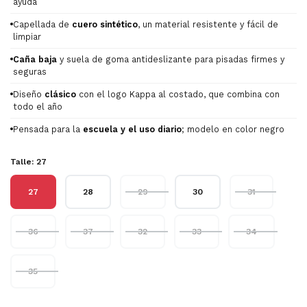
ayuda
Capellada de
cuero sintético
, un material resistente y fácil de
limpiar
Caña baja
y suela de goma antideslizante para pisadas firmes y
seguras
Diseño
clásico
con el logo Kappa al costado, que combina con
todo el año
Pensada para la
escuela y el uso diario
; modelo en color negro
Talle:
27
27
28
29
30
31
36
37
32
33
34
35