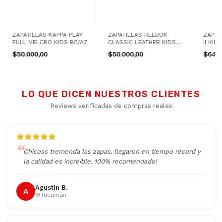
ZAPATILLAS KAPPA PLAY
ZAPATILLAS REEBOK
ZAPAT
FULL VELCRO KIDS BC/AZ
CLASSIC LEATHER KIDS
II KID
NG
$50.000,00
$50.000,00
$64.0
LO QUE DICEN NUESTROS CLIENTES
Reviews verificadas de compras reales
Chicoss tremenda las zapas, llegaron en tiempo récord y
la calidad es increíble. 100% recomendado!
Agustín B.
A
Tucumán