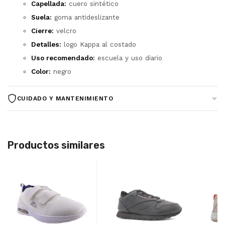
Capellada:
cuero sintético
Suela:
goma antideslizante
Cierre:
velcro
Detalles:
logo Kappa al costado
Uso recomendado:
escuela y uso diario
Color:
negro
CUIDADO Y MANTENIMIENTO
Limpiar la capellada con un paño húmedo y un poco de
jabón neutro.
No lavar en lavarropas ni sumergir en agua.
Productos similares
Secar a la sombra, lejos de fuentes de calor directo.
No usar lavandina ni solventes sobre el cuero sintético.
Cerrar el velcro al guardarlas para que conserve la
firmeza del ajuste.