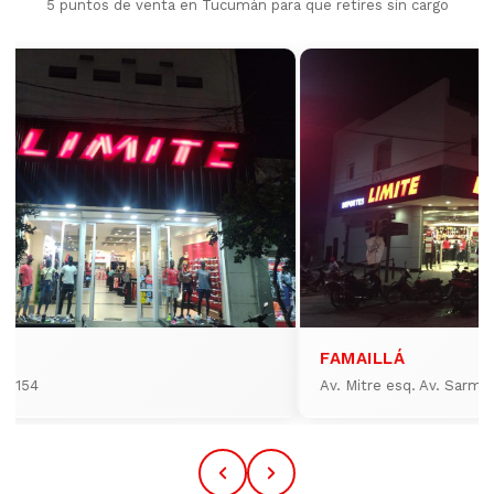
5 puntos de venta en Tucumán para que retires sin cargo
FAMAILLÁ
io 154
Av. Mitre esq. Av. Sarmi