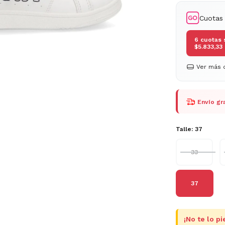
Cuotas
6
cuotas 
$5.833,33
Ver más d
Envío gra
Talle:
37
33
37
¡No te lo pi