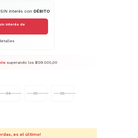
 SIN interés con
DÉBITO
sin interés de
etalles
tis
superando los
$139.000,00
34
35
36
erdas, es el último!