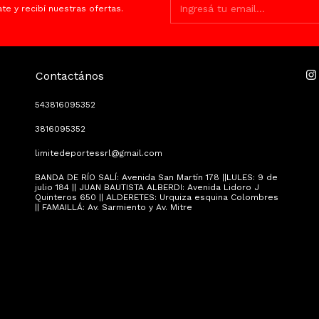
ate y recibí nuestras ofertas.
Contactános
543816095352
3816095352
limitedeportessrl@gmail.com
BANDA DE RÍO SALÍ: Avenida San Martín 178 ||LULES: 9 de
julio 184 || JUAN BAUTISTA ALBERDI: Avenida Lidoro J
Quinteros 650 || ALDERETES: Urquiza esquina Colombres
|| FAMAILLÁ: Av. Sarmiento y Av. Mitre