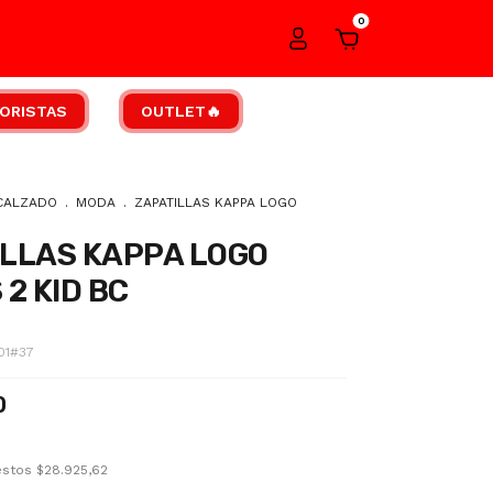
0
ORISTAS
OUTLET🔥
CALZADO
.
MODA
.
ZAPATILLAS KAPPA LOGO
LLAS KAPPA LOGO
 2 KID BC
01#37
0
uestos
$28.925,62