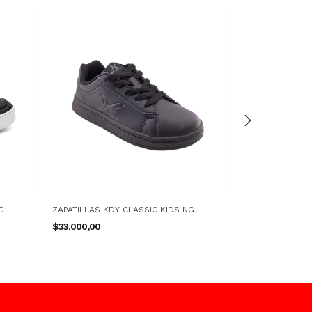
G
ZAPATILLAS KDY CLASSIC KIDS NG
ZAPATILLAS TOP
$33.000,00
$64.000,00