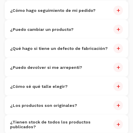
Sí, retiro sin cargo en nuestras 5 sucursales: Banda del Río
+
Salí, Lules, Alberdi, Alderetes y Famaillá.
¿Cómo hago seguimiento de mi pedido?
Recibirás un correo con número de seguimiento y link de
+
rastreo.
¿Puedo cambiar un producto?
Sí, dentro de los
7 días
de recibido. Producto sin uso.
+
¿Qué hago si tiene un defecto de fabricación?
Reportalo dentro de 7 días con fotos. Reemplazo sin costo
+
dentro de 30 días.
¿Puedo devolver si me arrepentí?
Sí, dentro de 7 días. Producto sin uso. Costo de devolución
+
por cuenta del cliente.
¿Cómo sé qué talle elegir?
Cada producto tiene guía de talles. Si dudás, escribinos por
+
WhatsApp al
3816095352
.
¿Los productos son originales?
100% originales
con garantía de autenticidad.
¿Tienen stock de todos los productos
+
publicados?