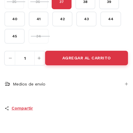
35
36
37
38
39
40
41
42
43
44
45
34
Medios de envío
Compartir