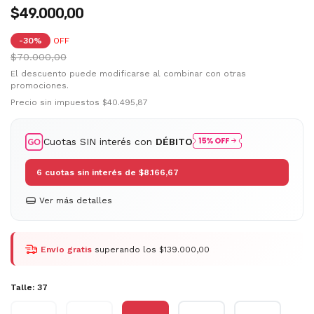
$49.000,00
-
30
%
OFF
$70.000,00
El descuento puede modificarse al combinar con otras
promociones.
Precio sin impuestos
$40.495,87
Cuotas SIN interés con
DÉBITO
6
cuotas sin interés de
$8.166,67
Ver más detalles
Envío gratis
superando los
$139.000,00
Talle:
37