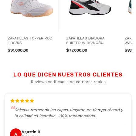
ZAPATILLAS TOPPER ROD
ZAPATILLAS DIADORA
ZAPAT
II BC/RS
SHIFTER W BC/NG/RJ
WAVE
$91.000,00
$77.000,00
$83.0
LO QUE DICEN NUESTROS CLIENTES
Reviews verificadas de compras reales
Chicoss tremenda las zapas, llegaron en tiempo récord y
la calidad es increíble. 100% recomendado!
Agustín B.
A