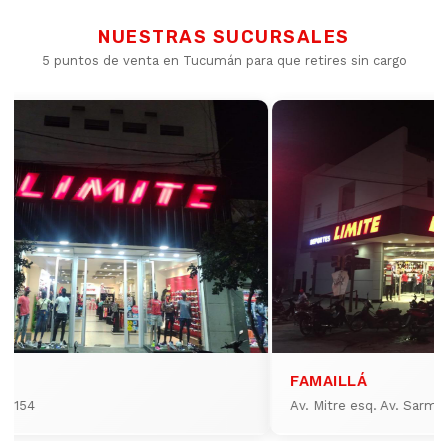
NUESTRAS SUCURSALES
5 puntos de venta en Tucumán para que retires sin cargo
FAMAILLÁ
io 154
Av. Mitre esq. Av. Sarmi