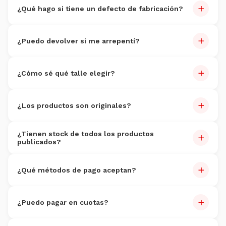
+
¿Qué hago si tiene un defecto de fabricación?
Reportalo dentro de 7 días con fotos. Reemplazo sin costo
+
dentro de 30 días.
¿Puedo devolver si me arrepentí?
Sí, dentro de 7 días. Producto sin uso. Costo de devolución
+
por cuenta del cliente.
¿Cómo sé qué talle elegir?
Cada producto tiene guía de talles. Si dudás, escribinos por
+
WhatsApp al
3816095352
.
¿Los productos son originales?
100% originales
con garantía de autenticidad.
¿Tienen stock de todos los productos
+
publicados?
Actualizamos stock constantemente.
+
¿Qué métodos de pago aceptan?
Tarjetas (Visa, Master, Amex), débito, transferencia,
+
Mercado Pago y efectivo en sucursales.
¿Puedo pagar en cuotas?
Sí, hasta 6 cuotas sin interés con tarjeta de crédito.