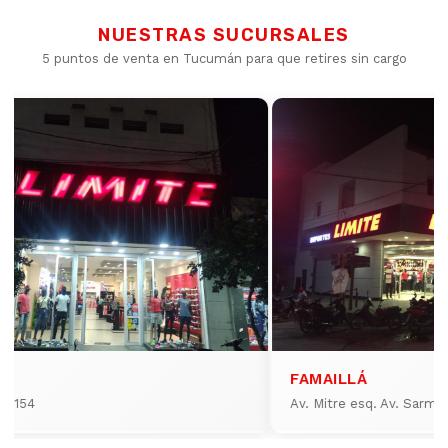
NUESTRAS SUCURSALES
5 puntos de venta en Tucumán para que retires sin cargo
FAMAILLÁ
io 154
Av. Mitre esq. Av. Sarmi