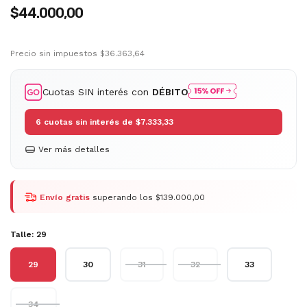
$44.000,00
Precio sin impuestos
$36.363,64
Cuotas SIN interés con
DÉBITO
6
cuotas sin interés de
$7.333,33
Ver más detalles
Envío gratis
superando los
$139.000,00
Talle:
29
29
30
31
32
33
34