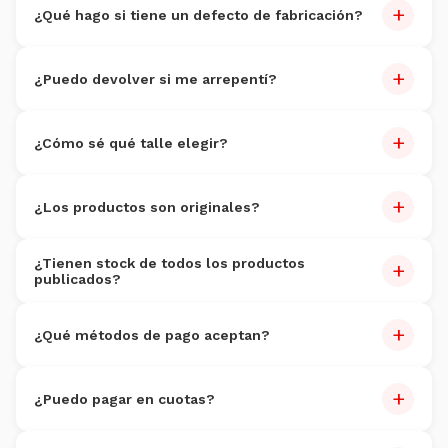
+
¿Qué hago si tiene un defecto de fabricación?
Reportalo dentro de 7 días con fotos. Reemplazo sin costo
+
dentro de 30 días.
¿Puedo devolver si me arrepentí?
Sí, dentro de 7 días. Producto sin uso. Costo de devolución
+
por cuenta del cliente.
¿Cómo sé qué talle elegir?
Cada producto tiene guía de talles. Si dudás, escribinos por
+
WhatsApp al
3816095352
.
¿Los productos son originales?
100% originales
con garantía de autenticidad.
¿Tienen stock de todos los productos
+
publicados?
Actualizamos stock constantemente.
+
¿Qué métodos de pago aceptan?
Tarjetas (Visa, Master, Amex), débito, transferencia,
+
Mercado Pago y efectivo en sucursales.
¿Puedo pagar en cuotas?
Sí, hasta 6 cuotas sin interés con tarjeta de crédito.