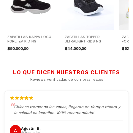
ZAPATILLAS KAPPA LOGO
ZAPATILLAS TOPPER
ZAPAT
FORLI EV KID NG
ULTRALIGHT KIDS NG
FORMU
$50.000,00
$44.000,00
$62.0
LO QUE DICEN NUESTROS CLIENTES
Reviews verificadas de compras reales
Chicoss tremenda las zapas, llegaron en tiempo récord y
la calidad es increíble. 100% recomendado!
Agustín B.
A
Tucumán