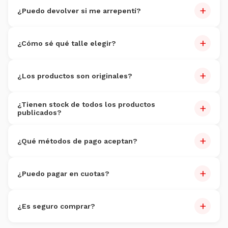
+
dentro de 30 días.
¿Puedo devolver si me arrepentí?
Sí, dentro de 7 días. Producto sin uso. Costo de devolución
+
por cuenta del cliente.
¿Cómo sé qué talle elegir?
Cada producto tiene guía de talles. Si dudás, escribinos por
+
WhatsApp al
3816095352
.
¿Los productos son originales?
100% originales
con garantía de autenticidad.
¿Tienen stock de todos los productos
+
publicados?
Actualizamos stock constantemente.
+
¿Qué métodos de pago aceptan?
Tarjetas (Visa, Master, Amex), débito, transferencia,
+
Mercado Pago y efectivo en sucursales.
¿Puedo pagar en cuotas?
Sí, hasta 6 cuotas sin interés con tarjeta de crédito.
+
¿Es seguro comprar?
Totalmente. Encriptación SSL y plataformas certificadas