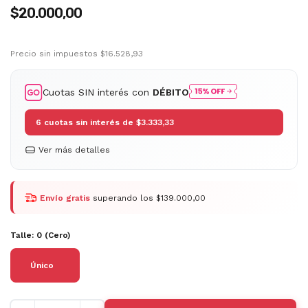
$20.000,00
Precio sin impuestos
$16.528,93
Cuotas SIN interés con
DÉBITO
6
cuotas sin interés de
$3.333,33
Ver más detalles
Envío gratis
superando los
$139.000,00
Talle:
0 (Cero)