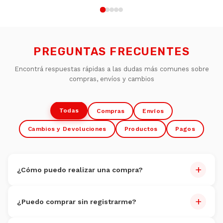
PREGUNTAS FRECUENTES
Encontrá respuestas rápidas a las dudas más comunes sobre
compras, envíos y cambios
Todas
Compras
Envíos
Cambios y Devoluciones
Productos
Pagos
+
¿Cómo puedo realizar una compra?
Comprar es muy fácil:
+
¿Puedo comprar sin registrarme?
Navegate por nuestro catálogo y seleccioná los
productos
Sí, podés comprar como invitado.