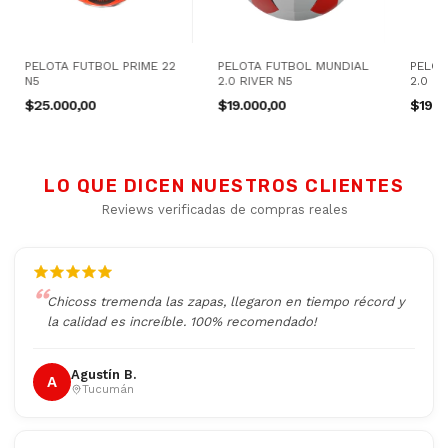
PELOTA FUTBOL PRIME 22
PELOTA FUTBOL MUNDIAL
PELOT
N5
2.0 RIVER N5
2.0 B
$25.000,00
$19.000,00
$19.0
LO QUE DICEN NUESTROS CLIENTES
Reviews verificadas de compras reales
Chicoss tremenda las zapas, llegaron en tiempo récord y
la calidad es increíble. 100% recomendado!
Agustín B.
A
Tucumán