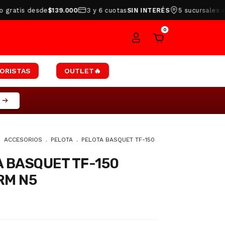
is desde
$139.000
3 y 6 cuotas
SIN INTERÉS
5 sucursales en
Tuc
0
ORISTAS
OUTLET🔥
S
.
ACCESORIOS
.
PELOTA
.
PELOTA BASQUET TF-150
 BASQUET TF-150
RM N5