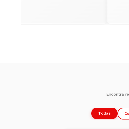
Encontrá r
Todas
C