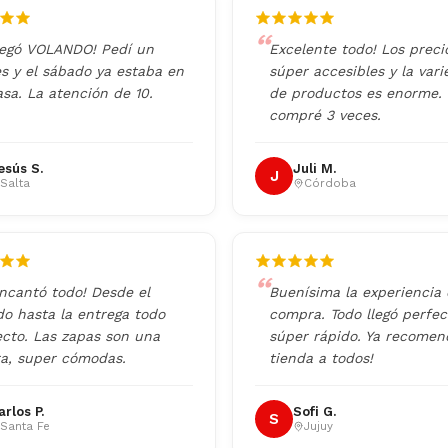
legó VOLANDO! Pedí un
Excelente todo! Los preci
es y el sábado ya estaba en
súper accesibles y la var
sa. La atención de 10.
de productos es enorme. 
compré 3 veces.
esús S.
Juli M.
J
Salta
Córdoba
ncantó todo! Desde el
Buenísima la experiencia
do hasta la entrega todo
compra. Todo llegó perfec
ecto. Las zapas son una
súper rápido. Ya recomen
ra, super cómodas.
tienda a todos!
arlos P.
Sofi G.
S
Santa Fe
Jujuy