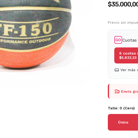
$35.000,0
Precio sin imp
Cuotas
6
cuotas 
$5.833,33
Ver más d
Envío gra
Talle:
0 (Cero)