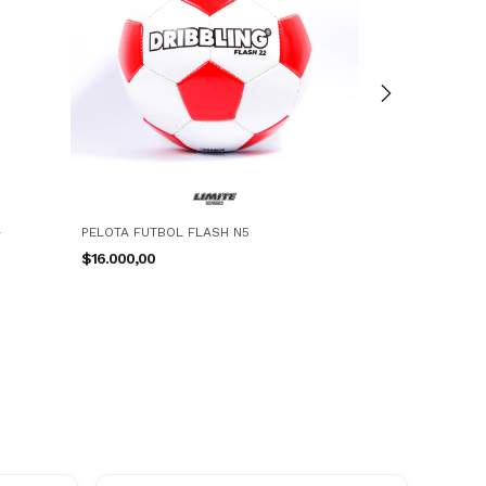
+
PELOTA FUTBOL FLASH N5
PELOTA FUTBOL
$16.000,00
$13.000,00