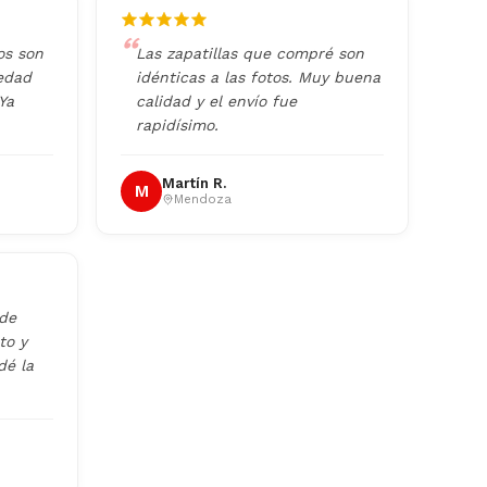
os son
Las zapatillas que compré son
iedad
idénticas a las fotos. Muy buena
Ya
calidad y el envío fue
rapidísimo.
Martín R.
M
Mendoza
 de
to y
dé la