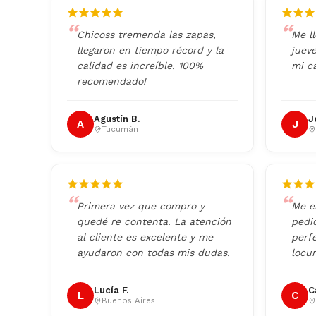
Chicoss tremenda las zapas,
Me l
llegaron en tiempo récord y la
juev
calidad es increíble. 100%
mi ca
recomendado!
Agustín B.
J
A
J
Tucumán
Primera vez que compro y
Me e
quedé re contenta. La atención
pedi
al cliente es excelente y me
perf
ayudaron con todas mis dudas.
locu
Lucía F.
C
L
C
Buenos Aires