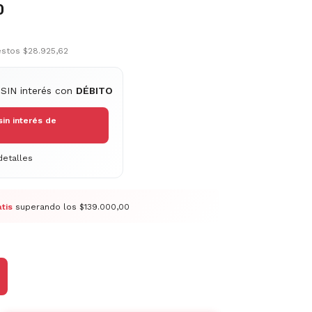
0
uestos
$28.925,62
 SIN interés con
DÉBITO
sin interés de
etalles
tis
superando los
$139.000,00