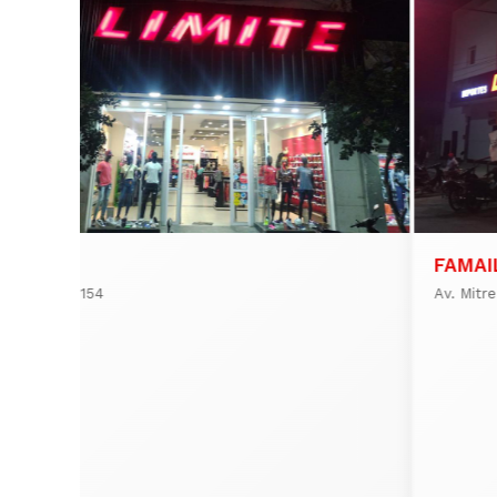
LULES
FAMAI
9 de Julio 154
Av. Mitr