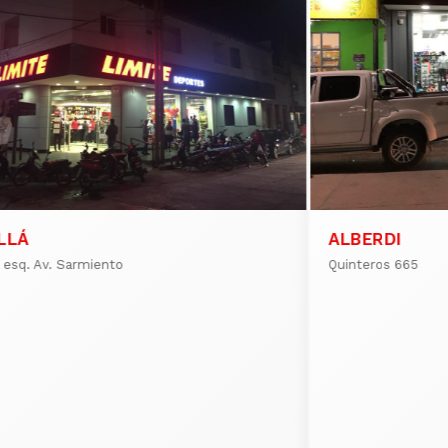
LLÁ
ALBERDI
e esq. Av. Sarmiento
Quinteros 665