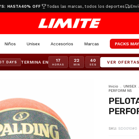
ASTA
40% OFF
Todas las marcas, todos los deportes
Envío grat
Niños
Unisex
Accesorios
Marcas
PACKS MAY
17
22
39
TERMINA EN
:
:
VER OFERTA
OT DAYS
HORAS
MIN
SEG
Inicio
.
UNISEX
PERFORM N5
PELOTA
PERFO
SKU:
SD0010#0