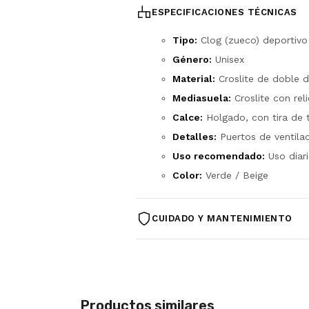
ESPECIFICACIONES TÉCNICAS
Tipo:
Clog (zueco) deportivo
Género:
Unisex
Material:
Croslite de doble 
Mediasuela:
Croslite con rel
Calce:
Holgado, con tira de t
Detalles:
Puertos de ventilac
Uso recomendado:
Uso diari
Color:
Verde / Beige
CUIDADO Y MANTENIMIENTO
Lavá con agua tibia y jabón ne
Enjuagá bien y dejá secar a l
No las expongas de forma pro
Productos similares
Evitá lavarropas, secarropas 