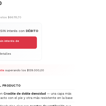
0
uestos
$66.115,70
 SIN interés con
DÉBITO
sin interés de
etalles
tis
superando los
$139.000,00
L PRODUCTO
 en
Croslite de doble densidad
— una capa más
acto con el pie y otra más resistente en la base