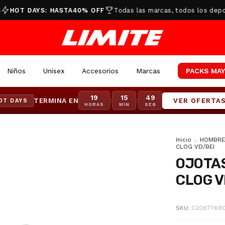
T DAYS: HASTA
40% OFF
Todas las marcas, todos los deportes
Niños
Unisex
Accesorios
Marcas
PACKS MAY
19
15
48
TERMINA EN
:
:
VER OFERTA
OT DAYS
HORAS
MIN
SEG
Inicio
.
HOMBRE
CLOG VD/BEI
OJOTAS
CLOG V
SKU:
C2087769