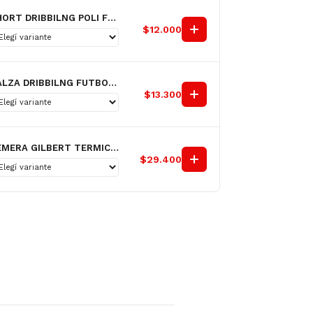
SHORT DRIBBILNG POLI FUTBOL LISO NACIONAL AZ H
$12.000
CALZA DRIBBILNG FUTBOL SKIN NG H
$13.300
REMERA GILBERT TERMICA M/L NG H
$29.400