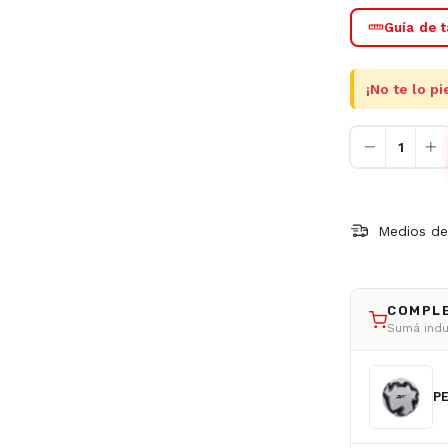
Guía de t
¡No te lo pi
Medios de
COMPL
Sumá indu