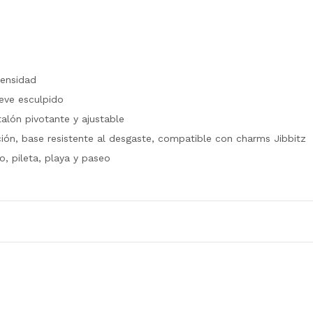
densidad
ieve esculpido
alón pivotante y ajustable
ión, base resistente al desgaste, compatible con charms Jibbitz
o, pileta, playa y paseo
utro; el material se limpia fácil.
a sombra, lejos de fuentes de calor directo.
longada al sol fuerte ni al interior de un auto cerrado para que
y solventes.