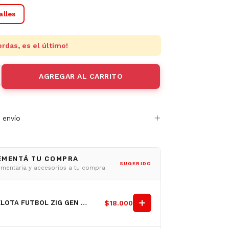
alles
erdas, es el último!
 envío
EMENTÁ TU COMPRA
SUGERIDO
mentaria y accesorios a tu compra
PELOTA FUTBOL ZIG GEN N5
$18.000