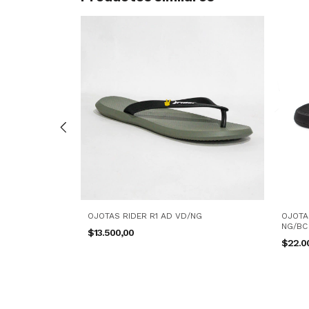
DO AD AZ/VD
OJOTAS RIDER R1 AD VD/NG
OJOTA
NG/BC
$13.500,00
$22.0