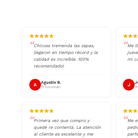
Chicoss tremenda las zapas,
Me l
llegaron en tiempo récord y la
juev
calidad es increíble. 100%
mi ca
recomendado!
Agustín B.
J
A
J
Tucumán
Primera vez que compro y
Me e
quedé re contenta. La atención
pedi
al cliente es excelente y me
perf