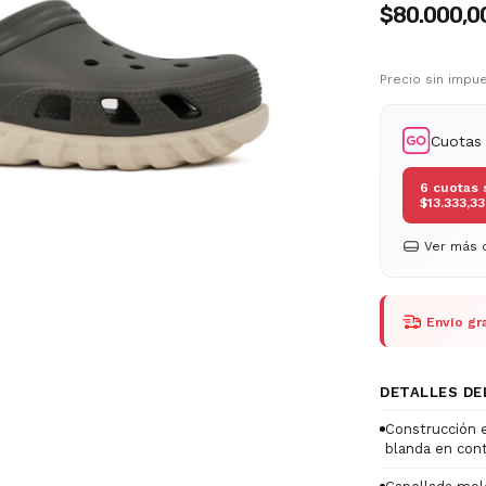
$80.000,0
Precio sin imp
Cuotas
6
cuotas 
$13.333,33
Ver más d
Envío gra
DETALLES DE
Construcción
blanda en cont