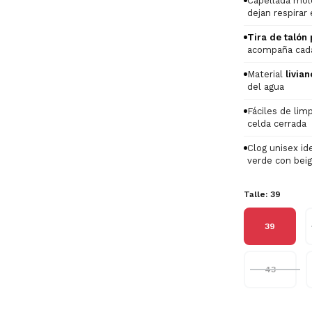
Capellada mol
dejan respirar
Tira de talón 
acompaña cad
Material
livia
del agua
Fáciles de lim
celda cerrada
Clog unisex id
verde con bei
Talle:
39
39
43