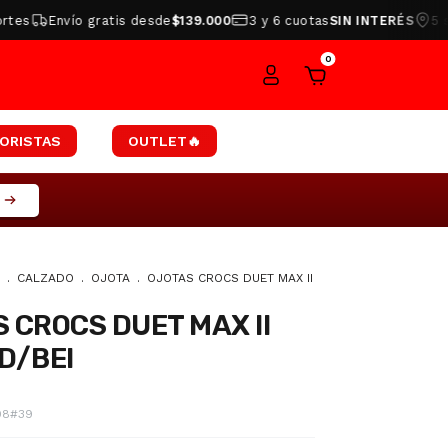
Envío gratis desde
$139.000
3 y 6 cuotas
SIN INTERÉS
5 sucurs
0
ORISTAS
OUTLET🔥
S
.
CALZADO
.
OJOTA
.
OJOTAS CROCS DUET MAX II
 CROCS DUET MAX II
D/BEI
08#39