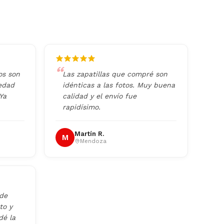
os son
Las zapatillas que compré son
iedad
idénticas a las fotos. Muy buena
Ya
calidad y el envío fue
rapidísimo.
Martín R.
M
Mendoza
 de
to y
dé la