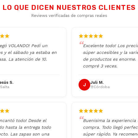
LO QUE DICEN NUESTROS CLIENTES
Reviews verificadas de compras reales
legó VOLANDO! Pedí un
Excelente todo! Los preci
es y el sábado ya estaba en
súper accesibles y la var
sa. La atención de 10.
de productos es enorme. 
compré 3 veces.
esús S.
Juli M.
J
Salta
Córdoba
ncantó todo! Desde el
Buenísima la experiencia
do hasta la entrega todo
compra. Todo llegó perfec
ecto. Las zapas son una
súper rápido. Ya recomen