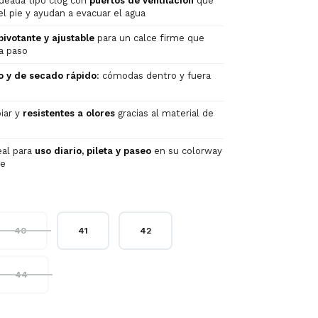
deada tipo clog con
puertos de ventilación
que
 el pie y ayudan a evacuar el agua
pivotante y ajustable
para un calce firme que
a paso
no y de secado rápido
: cómodas dentro y fuera
piar y
resistentes a olores
gracias al material de
eal para
uso diario, pileta y paseo
en su colorway
ge
40
41
42
44