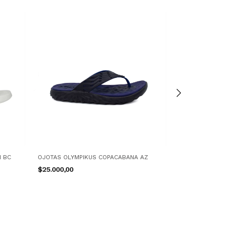
N BC
OJOTAS OLYMPIKUS COPACABANA AZ
OJOTAS MORMA
NG/AM
$25.000,00
$18.400,00