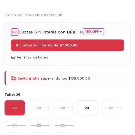
Precio sin impuestos
$37.190,08
Cuotas SIN interés con
DÉBITO
6
cuotas sin interés de
$7.500,00
Ver más detalles
Envío gratis
superando los
$139.000,00
Talle:
26
26
28
30
24
33
34
22
35