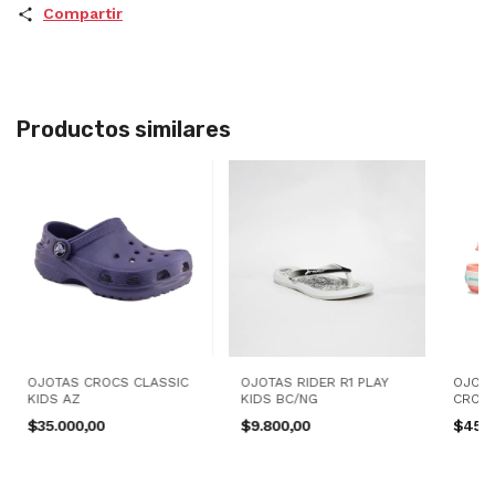
Compartir
Productos similares
OJOTAS CROCS CLASSIC
OJOTAS RIDER R1 PLAY
OJOT
KIDS AZ
KIDS BC/NG
CROCB
$35.000,00
$9.800,00
$45.0