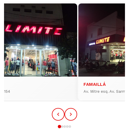
FAMAILLÁ
io 154
Av. Mitre esq. Av. Sarmi