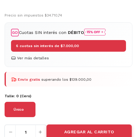
Precio sin impuestos
$34.710,74
Cuotas SIN interés con
DÉBITO
6
cuotas sin interés de
$7.000,00
Ver más detalles
Envío gratis
superando los
$139.000,00
Talle:
0 (Cero)