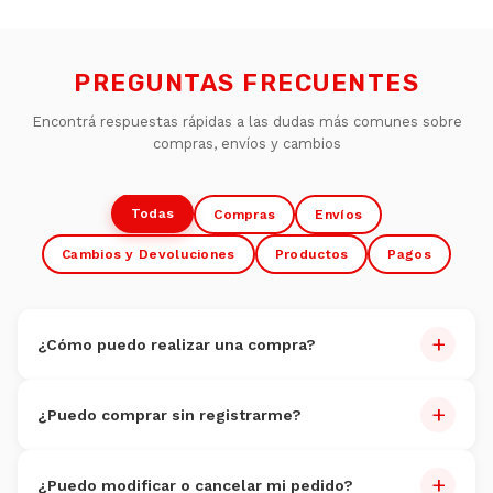
PREGUNTAS FRECUENTES
Encontrá respuestas rápidas a las dudas más comunes sobre
compras, envíos y cambios
Todas
Compras
Envíos
Cambios y Devoluciones
Productos
Pagos
+
¿Cómo puedo realizar una compra?
Comprar es muy fácil:
+
¿Puedo comprar sin registrarme?
Navegate por nuestro catálogo y seleccioná los
productos
Sí, podés comprar como invitado.
Agregá al carrito
+
¿Puedo modificar o cancelar mi pedido?