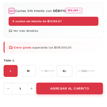
Cuotas SIN interés con
DÉBITO
6
cuotas sin interés de
$13.166,67
Ver más detalles
Envío gratis
superando los
$139.000,00
Talle:
L
L
M
S
XL
XXL