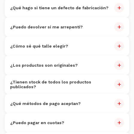
Sí, dentro de los
7 días
de recibido. Producto sin uso.
+
¿Qué hago si tiene un defecto de fabricación?
Reportalo dentro de 7 días con fotos. Reemplazo sin costo
+
dentro de 30 días.
¿Puedo devolver si me arrepentí?
Sí, dentro de 7 días. Producto sin uso. Costo de devolución
+
por cuenta del cliente.
¿Cómo sé qué talle elegir?
Cada producto tiene guía de talles. Si dudás, escribinos por
+
WhatsApp al
3816095352
.
¿Los productos son originales?
100% originales
con garantía de autenticidad.
¿Tienen stock de todos los productos
+
publicados?
Actualizamos stock constantemente.
+
¿Qué métodos de pago aceptan?
Tarjetas (Visa, Master, Amex), débito, transferencia,
+
Mercado Pago y efectivo en sucursales.
¿Puedo pagar en cuotas?