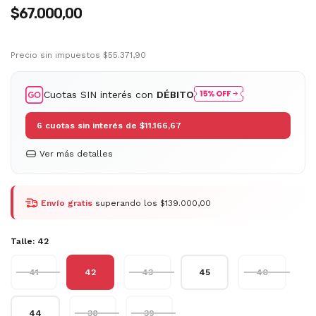
$67.000,00
Precio sin impuestos
$55.371,90
Cuotas SIN interés con
DÉBITO
6
cuotas sin interés de
$11.166,67
Ver más detalles
Envío gratis
superando los
$139.000,00
Talle:
42
41
42
43
45
40
44
38
39