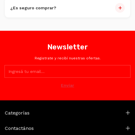
Sí, hasta 6 cuotas sin interés con tarjeta de crédito.
+
¿Es seguro comprar?
Totalmente. Encriptación SSL y plataformas certificadas
como Mercado Pago.
Newsletter
Registrate y recibí nuestras ofertas.
Categorías
Contactános