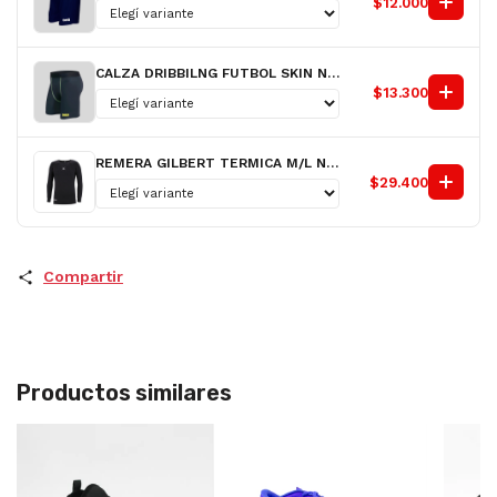
$12.000
CALZA DRIBBILNG FUTBOL SKIN NG H
$13.300
REMERA GILBERT TERMICA M/L NG H
$29.400
Compartir
Productos similares