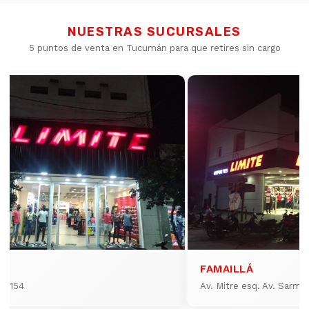
NUESTRAS SUCURSALES
5 puntos de venta en Tucumán para que retires sin cargo
FAMAILLÁ
io 154
Av. Mitre esq. Av. Sarmi