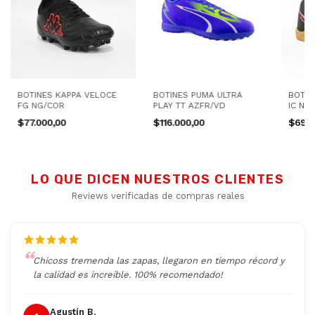
BOTINES KAPPA VELOCE
BOTINES PUMA ULTRA
BOTIN
FG NG/COR
PLAY TT AZFR/VD
IC NG
$77.000,00
$116.000,00
$69.0
LO QUE DICEN NUESTROS CLIENTES
Reviews verificadas de compras reales
Chicoss tremenda las zapas, llegaron en tiempo récord y
la calidad es increíble. 100% recomendado!
Agustín B.