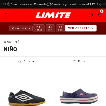
5 sucursales en
Tucumán
Cambios y devoluciones
GRATIS
HOT D
0
14
40
46
:
:
VER OFERTAS
HOT DAYS
HORAS
MIN
SEG
Inicio
.
NIÑO
NIÑO
Ordenar
Filtrar